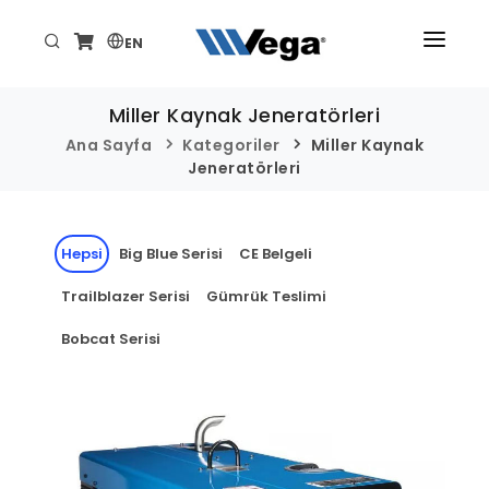
EN
ANA SAYFA
Miller Kaynak Jeneratörleri
ÜRÜNLER
Ana Sayfa
Kategoriler
Miller Kaynak
Jeneratörleri
KURUMSAL
TEKNİK/DESTEK
Hepsi
Big Blue Serisi
CE Belgeli
HABER VE ETKİNLİKLER
Trailblazer Serisi
Gümrük Teslimi
İLETİŞİM
Bobcat Serisi