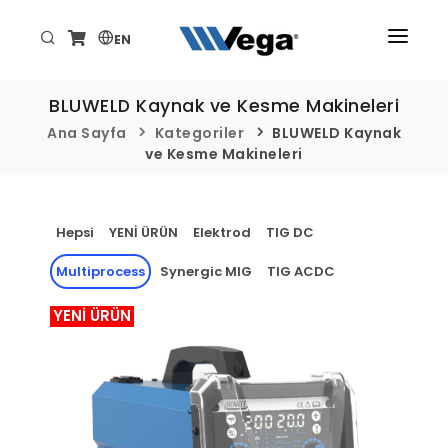
EN
ANA SAYFA
BLUWELD Kaynak ve Kesme Makineleri
ÜRÜNLER
Ana Sayfa
Kategoriler
BLUWELD Kaynak
ve Kesme Makineleri
KURUMSAL
TEKNİK/DESTEK
Hepsi
YENİ ÜRÜN
Elektrod
TIG DC
HABER VE ETKİNLİKLER
Multiprocess
Synergic MIG
TIG ACDC
İLETİŞİM
YENİ ÜRÜN