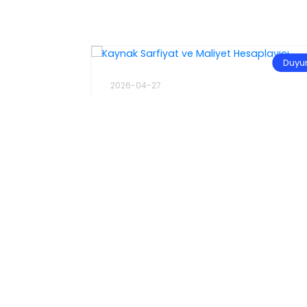
Haber
Duyu
2026-04-27
Kaynak Sarfiyat ve Maliyet
 Bakım-
Hesaplayıcı
avi ve