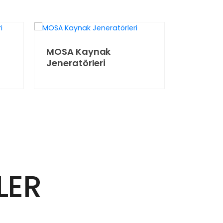
MOSA Kaynak
Miller 
Jeneratörleri
Jenerat
LER