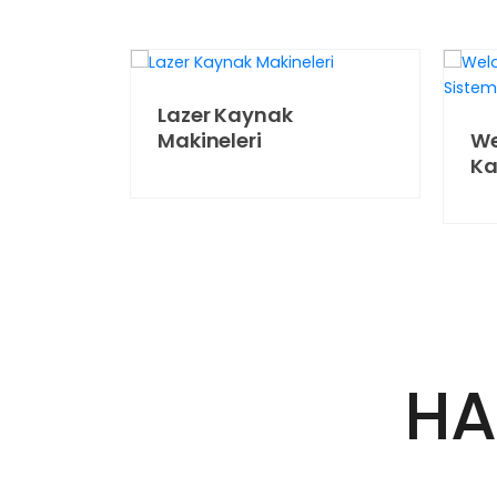
e
Lazer Kaynak
We
ri
Makineleri
Ka
HA