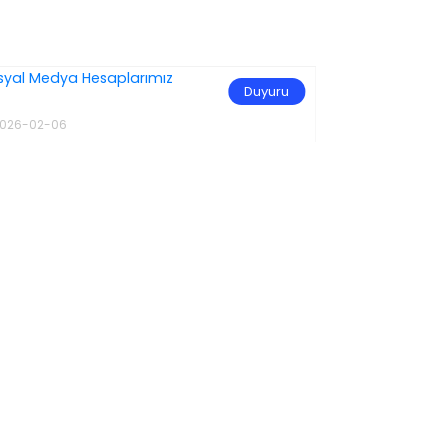
Duyuru
026-02-06
2025-05-28
osyal Medya Hesaplarımız
WIN EURAS