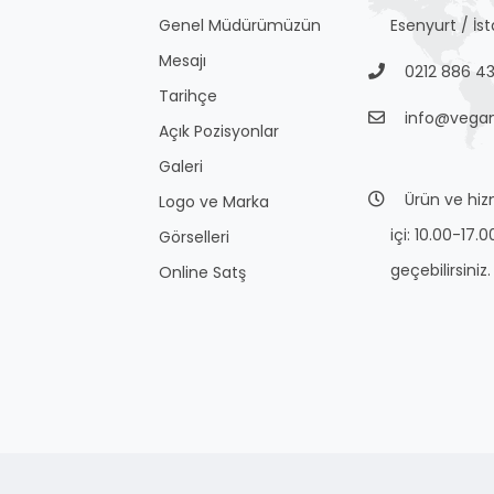
Genel Müdürümüzün
Esenyurt / İs
Mesajı
0212 886 43
Tarihçe
info@vega
Açık Pozisyonlar
Galeri
Ürün ve hizme
Logo ve Marka
içi: 10.00-17.0
Görselleri
geçebilirsiniz.
Online Satş