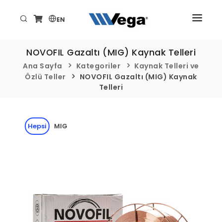
EN
ANA SAYFA
NOVOFIL Gazaltı (MIG) Kaynak Telleri
ÜRÜNLER
Ana Sayfa
Kategoriler
Kaynak Telleri ve
Özlü Teller
NOVOFIL Gazaltı (MIG) Kaynak
KURUMSAL
Telleri
TEKNİK/DESTEK
Hepsi
MIG
HABER VE ETKİNLİKLER
İLETİŞİM