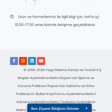
Ürün ve hizmetlerimiz ile ilgili bilgi için, hafta içi:
10.00-17.00 arası bizimle iletişime geçebilirsiniz.
© 2006-2026 Vega Makina Sanayi ve Ticaret A.Ş.
Müşteri Aydınlatma Metni
|
Kişisel Veri İşleme ve
Koruma Politikası
|
Kişisel Veri Saklama ve İmha
Politikası
|
E-Bülten Kayıt Formu Aydınlatma Metni
|
Kamera Aydınlatma Metni
|
Tedarikçi Aydınlatma
Son Ziyaret Ettiğiniz Ürünler
▼
Metni
|
Sosyal Medya Aydınlatma Metni
|
Çerez ve