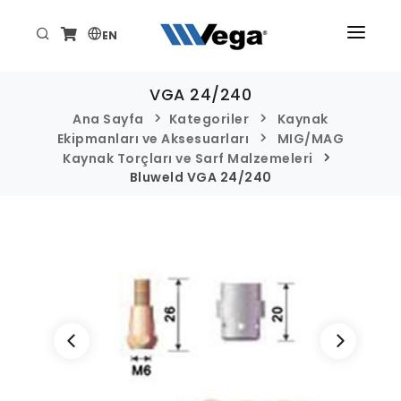
EN
ANA SAYFA
VGA 24/240
ÜRÜNLER
Ana Sayfa
Kategoriler
Kaynak
Ekipmanları ve Aksesuarları
MIG/MAG
KURUMSAL
Kaynak Torçları ve Sarf Malzemeleri
Bluweld VGA 24/240
TEKNİK/DESTEK
HABER VE ETKİNLİKLER
İLETİŞİM