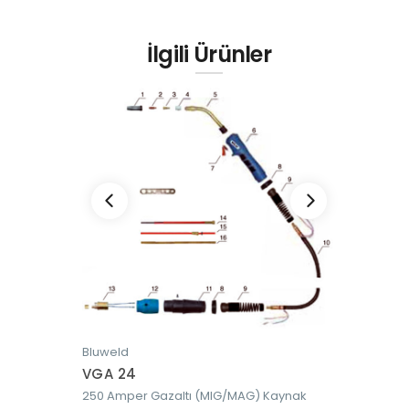
İlgili Ürünler
Bluweld
Bluweld
VGA 24
VGA 25
aynak
250 Amper Gazaltı (MIG/MAG) Kaynak
250 Ampe