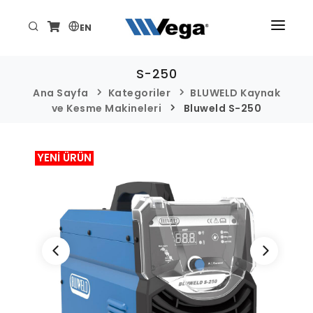
EN
ANA SAYFA
S-250
ÜRÜNLER
Ana Sayfa
Kategoriler
BLUWELD Kaynak
ve Kesme Makineleri
Bluweld S-250
KURUMSAL
TEKNİK/DESTEK
YENİ ÜRÜN
HABER VE ETKİNLİKLER
İLETİŞİM