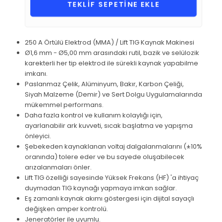
TEKLİF SEPETİNE EKLE
250 A Örtülü Elektrod (MMA) / Lift TIG Kaynak Makinesi
Ø1,6 mm - Ø5,00 mm arasındaki rutil, bazik ve selülozik
karekterli her tip elektrod ile sürekli kaynak yapabilme
imkanı.
Paslanmaz Çelik, Alüminyum, Bakır, Karbon Çeliği,
Siyah Malzeme (Demir) ve Sert Dolgu Uygulamalarında
mükemmel performans.
Daha fazla kontrol ve kullanım kolaylığı için,
ayarlanabilir ark kuvveti, sıcak başlatma ve yapışma
önleyici.
Şebekeden kaynaklanan voltaj dalgalanmalarını (±10%
oranında) tolere eder ve bu sayede oluşabilecek
arızalanmaları önler.
Lift TIG özelliği sayesinde Yüksek Frekans (HF) 'a ihtiyaç
duymadan TIG kaynağı yapmaya imkan sağlar.
Eş zamanlı kaynak akımı göstergesi için dijital sayaçlı
değişken amper kontrolü.
Jeneratörler ile uyumlu.