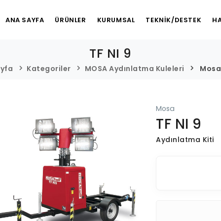
ANA SAYFA
ÜRÜNLER
KURUMSAL
TEKNİK/DESTEK
HA
TF NI 9
yfa
Kategoriler
MOSA Aydınlatma Kuleleri
Mosa 
Mosa
TF NI 9
Aydınlatma Kiti