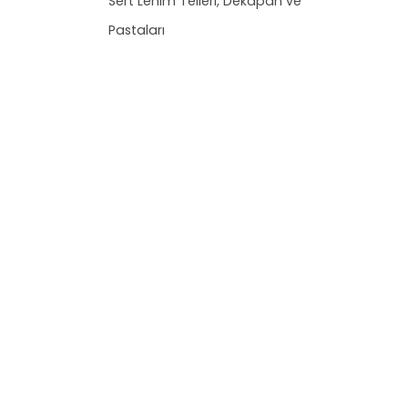
Sert Lehim Telleri, Dekapan ve
Pastaları