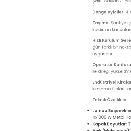
Şasi:
Galvanizli çel
Dengeleyiciler:
4 
Taşıma:
Şantiye içi
kaldırma kancaları
Hızlı Kurulum Ger
gün farklı bir nokt
uygundur.
Operatör Konforu
ile direği yükseltme
Endüstriyel Kiral
kiralama filoları ta
Teknik Özellikler
Lamba Seçenekler
4x1000 W Metal Ha
Kapalı Boyutlar:
3
Açık (Maksimum) 