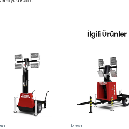
Demiryolu Bakımı
İlgili Ürünler
sa
Mosa