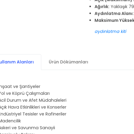
Ağırlık:
Yaklaşık 79
Aydınlatma Alanı:
Maksimum Yüksekl
aydınlatma kiti
ullanım Alanları
Ürün Dökümanları
İnşaat ve Şantiyeler
Yol ve Köprü Çalışmaları
Acil Durum ve Afet Müdahaleleri
Açık Hava Etkinlikleri ve Konserler
Endüstriyel Tesisler ve Rafineriler
Madencilik
Askeri ve Savunma Sanayii