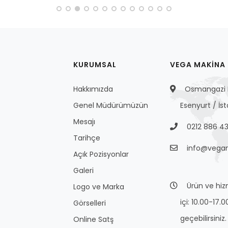
KURUMSAL
VEGA MAKİNA S
Hakkımızda
Osmangazi M
Genel Müdürümüzün
Esenyurt / İs
Mesajı
0212 886 43
Tarihçe
info@vega
Açık Pozisyonlar
Galeri
Ürün ve hizme
Logo ve Marka
içi: 10.00-17.0
Görselleri
geçebilirsiniz.
Online Satş