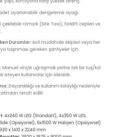
ik yapı, korozyona karşı yüksek direnç.
adet ayarlanabilir dengeleme ayağı.
 çekilebilir römork (Site Tow), forklift cepleri ve
.
eken Durumlar:
Acil müdahale ekipleri veya her
aya taşınması gereken şantiyeler için
:
Manuel vinçle uğraşmak yerine tek bir tuş/kol
k isteyen kullanıcılar için idealdir.
ama:
Dayanıklılığı ve kullanım kolaylığı nedeniyle
rafından tercih edilir.
i:
4x240 W LED (Standart), 4x350 W LED,
lide (Opsiyonel), 6x1500 W Halojen (Opsiyonel)
920 x 1410 x 2240 mm
Boyutlar:
3920 x 1975 x 9000 mm