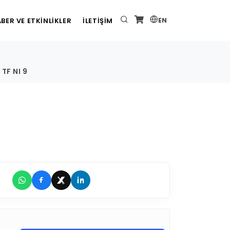
BER VE ETKİNLİKLER
İLETİŞİM
EN
TF NI 9