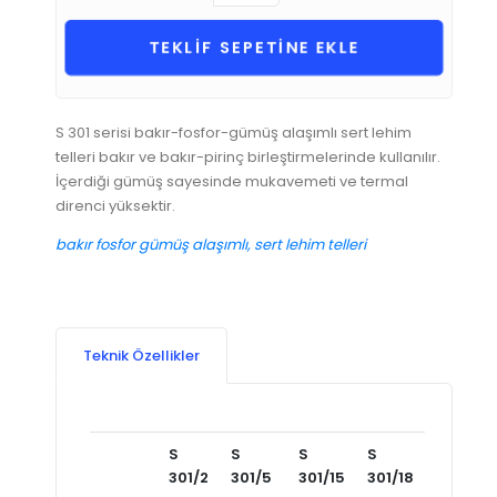
TEKLİF SEPETİNE EKLE
S 301 serisi bakır-fosfor-gümüş alaşımlı sert lehim
telleri bakır ve bakır-pirinç birleştirmelerinde kullanılır.
İçerdiği gümüş sayesinde mukavemeti ve termal
direnci yüksektir.
bakır fosfor gümüş alaşımlı, sert lehim telleri
Teknik Özellikler
S
S
S
S
301/2
301/5
301/15
301/18