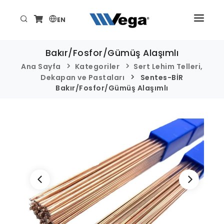
EN
ANA SAYFA
Bakır/Fosfor/Gümüş Alaşımlı
ÜRÜNLER
Ana Sayfa
Kategoriler
Sert Lehim Telleri,
Dekapan ve Pastaları
Sentes-BİR
KURUMSAL
Bakır/Fosfor/Gümüş Alaşımlı
TEKNİK/DESTEK
HABER VE ETKİNLİKLER
İLETİŞİM