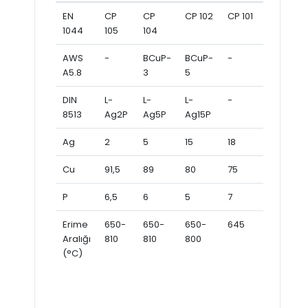
EN
CP
CP
CP 102
CP 101
1044
105
104
AWS
-
BCuP-
BCuP-
-
A5.8
3
5
DIN
L-
L-
L-
-
8513
Ag2P
Ag5P
Ag15P
Ag
2
5
15
18
Cu
91,5
89
80
75
P
6,5
6
5
7
Erime
650-
650-
650-
645
Aralığı
810
810
800
(°C)