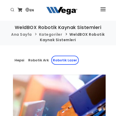
EN
ANA SAYFA
WeldBOX Robotik Kaynak Sistemleri
ÜRÜNLER
Ana Sayfa
Kategoriler
WeldBOX Robotik
Kaynak Sistemleri
KURUMSAL
TEKNİK/DESTEK
Hepsi
Robotik Ark
Robotik Lazer
HABER VE ETKİNLİKLER
İLETİŞİM