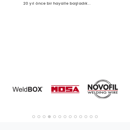
20 yıl önce bir hayalle başladık...
2026-02
Sosyal 