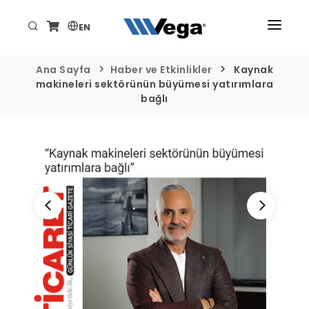
EN
ANA SAYFA
Ana Sayfa
Haber ve Etkinlikler
Kaynak
makineleri sektörünün büyümesi yatırımlara
ÜRÜNLER
bağlı
KURUMSAL
TEKNİK/DESTEK
HABER VE ETKİNLİKLER
İLETİŞİM