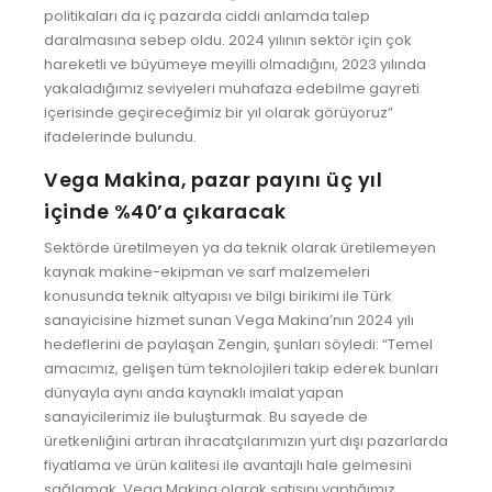
politikaları da iç pazarda ciddi anlamda talep
daralmasına sebep oldu. 2024 yılının sektör için çok
hareketli ve büyümeye meyilli olmadığını, 2023 yılında
yakaladığımız seviyeleri muhafaza edebilme gayreti
içerisinde geçireceğimiz bir yıl olarak görüyoruz”
ifadelerinde bulundu.
Vega Makina, pazar payını üç yıl
içinde %40’a çıkaracak
Sektörde üretilmeyen ya da teknik olarak üretilemeyen
kaynak makine-ekipman ve sarf malzemeleri
konusunda teknik altyapısı ve bilgi birikimi ile Türk
sanayicisine hizmet sunan Vega Makina’nın 2024 yılı
hedeflerini de paylaşan Zengin, şunları söyledi: “Temel
amacımız, gelişen tüm teknolojileri takip ederek bunları
dünyayla aynı anda kaynaklı imalat yapan
sanayicilerimiz ile buluşturmak. Bu sayede de
üretkenliğini artıran ihracatçılarımızın yurt dışı pazarlarda
fiyatlama ve ürün kalitesi ile avantajlı hale gelmesini
sağlamak. Vega Makina olarak satışını yaptığımız