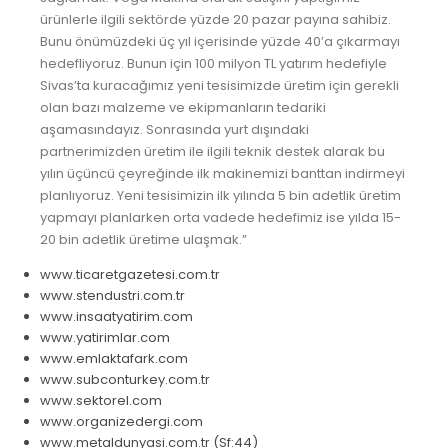
ürünlerle ilgili sektörde yüzde 20 pazar payına sahibiz.
Bunu önümüzdeki üç yıl içerisinde yüzde 40’a çıkarmayı
hedefliyoruz. Bunun için 100 milyon TL yatırım hedefiyle
Sivas’ta kuracağımız yeni tesisimizde üretim için gerekli
olan bazı malzeme ve ekipmanların tedariki
aşamasındayız. Sonrasında yurt dışındaki
partnerimizden üretim ile ilgili teknik destek alarak bu
yılın üçüncü çeyreğinde ilk makinemizi banttan indirmeyi
planlıyoruz. Yeni tesisimizin ilk yılında 5 bin adetlik üretim
yapmayı planlarken orta vadede hedefimiz ise yılda 15-
20 bin adetlik üretime ulaşmak.”
www.ticaretgazetesi.com.tr
www.stendustri.com.tr
www.insaatyatirim.com
www.yatirimlar.com
www.emlaktafark.com
www.subconturkey.com.tr
www.sektorel.com
www.organizedergi.com
www.metaldunyasi.com.tr (Sf:44)