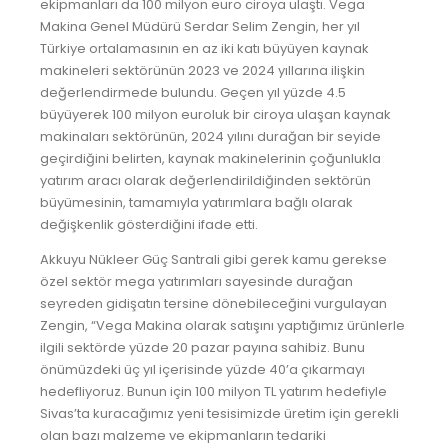
ekipmanları da 100 milyon euro ciroya ulaştı. Vega
Makina Genel Müdürü Serdar Selim Zengin, her yıl
Türkiye ortalamasının en az iki katı büyüyen kaynak
makineleri sektörünün 2023 ve 2024 yıllarına ilişkin
değerlendirmede bulundu. Geçen yıl yüzde 4.5
büyüyerek 100 milyon euroluk bir ciroya ulaşan kaynak
makinaları sektörünün, 2024 yılını durağan bir seyide
geçirdiğini belirten, kaynak makinelerinin çoğunlukla
yatırım aracı olarak değerlendirildiğinden sektörün
büyümesinin, tamamıyla yatırımlara bağlı olarak
değişkenlik gösterdiğini ifade etti.
Akkuyu Nükleer Güç Santrali gibi gerek kamu gerekse
özel sektör mega yatırımları sayesinde durağan
seyreden gidişatın tersine dönebileceğini vurgulayan
Zengin, “Vega Makina olarak satışını yaptığımız ürünlerle
ilgili sektörde yüzde 20 pazar payına sahibiz. Bunu
önümüzdeki üç yıl içerisinde yüzde 40’a çıkarmayı
hedefliyoruz. Bunun için 100 milyon TL yatırım hedefiyle
Sivas’ta kuracağımız yeni tesisimizde üretim için gerekli
olan bazı malzeme ve ekipmanların tedariki