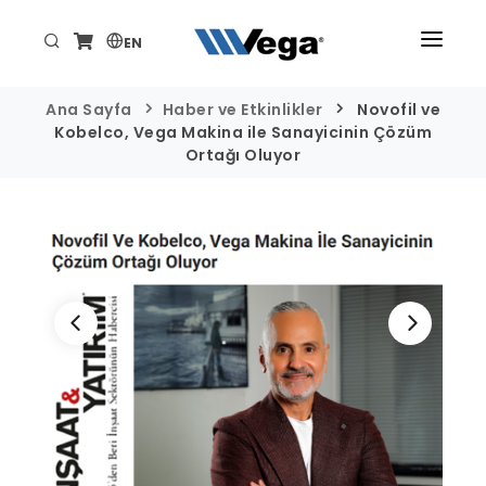
EN
ANA SAYFA
Ana Sayfa
Haber ve Etkinlikler
Novofil ve
Kobelco, Vega Makina ile Sanayicinin Çözüm
ÜRÜNLER
Ortağı Oluyor
KURUMSAL
TEKNİK/DESTEK
HABER VE ETKİNLİKLER
İLETİŞİM