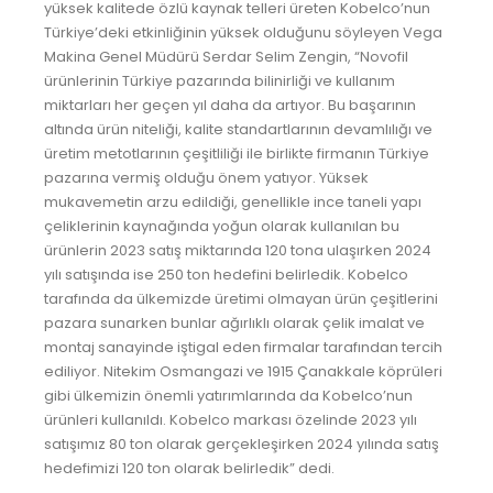
yüksek kalitede özlü kaynak telleri üreten Kobelco’nun
Türkiye’deki etkinliğinin yüksek olduğunu söyleyen Vega
Makina Genel Müdürü Serdar Selim Zengin, “Novofil
ürünlerinin Türkiye pazarında bilinirliği ve kullanım
miktarları her geçen yıl daha da artıyor. Bu başarının
altında ürün niteliği, kalite standartlarının devamlılığı ve
üretim metotlarının çeşitliliği ile birlikte firmanın Türkiye
pazarına vermiş olduğu önem yatıyor. Yüksek
mukavemetin arzu edildiği, genellikle ince taneli yapı
çeliklerinin kaynağında yoğun olarak kullanılan bu
ürünlerin 2023 satış miktarında 120 tona ulaşırken 2024
yılı satışında ise 250 ton hedefini belirledik. Kobelco
tarafında da ülkemizde üretimi olmayan ürün çeşitlerini
pazara sunarken bunlar ağırlıklı olarak çelik imalat ve
montaj sanayinde iştigal eden firmalar tarafından tercih
ediliyor. Nitekim Osmangazi ve 1915 Çanakkale köprüleri
gibi ülkemizin önemli yatırımlarında da Kobelco’nun
ürünleri kullanıldı. Kobelco markası özelinde 2023 yılı
satışımız 80 ton olarak gerçekleşirken 2024 yılında satış
hedefimizi 120 ton olarak belirledik” dedi.