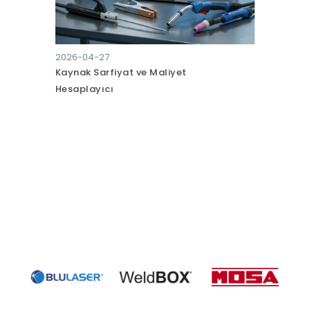
2026-04-27
2026-04-
Kaynak Sarfiyat ve Maliyet
20 yıl ön
Hesaplayıcı
narım