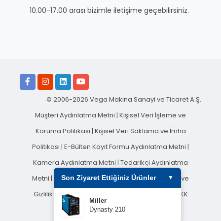
10.00-17.00 arası bizimle iletişime geçebilirsiniz.
© 2006-2026 Vega Makina Sanayi ve Ticaret A.Ş.
Müşteri Aydınlatma Metni
|
Kişisel Veri İşleme ve
Koruma Politikası
|
Kişisel Veri Saklama ve İmha
Politikası
|
E-Bülten Kayıt Formu Aydınlatma Metni
|
Kamera Aydınlatma Metni
|
Tedarikçi Aydınlatma
Son Ziyaret Ettiğiniz Ürünler
Metni
|
Sosyal Medya Aydınlatma Metni
|
Çerez ve
▼
Gizlilik Politikası
|
Çalışan Aydınlatma Metni
|
KVKK
Miller
Başvuru Formu
Dynasty 210