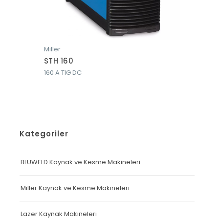
Miller
Miller
STH 160
TigMat
160 A TIG DC
300 A Pul
Kategoriler
BLUWELD Kaynak ve Kesme Makineleri
Miller Kaynak ve Kesme Makineleri
Lazer Kaynak Makineleri