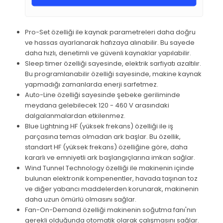
Pro-Set özelliği ile kaynak parametreleri daha doğru
ve hassas ayarlanarak hafızaya alınabilir. Bu sayede
daha hızlı, denetimli ve güvenli kaynaklar yapılabilir.
Sleep timer özelliği sayesinde, elektrik sarfiyatı azaltılır.
Bu programlanabilir özelliği sayesinde, makine kaynak
yapmadığı zamanlarda enerji sarfetmez.
Auto-Line özelliği sayesinde şebeke geriliminde
meydana gelebilecek 120 - 460 V arasındaki
dalgalanmalardan etkilenmez.
Blue Lightning HF (yüksek frekans) özelliği ile iş
parçasına temas olmadan ark başlar. Bu özellik,
standart HF (yüksek frekans) özelliğine göre, daha
kararlı ve emniyetli ark başlangıçlarına imkan sağlar.
Wind Tunnel Technology özelliği ile makinenin içinde
bulunan elektronik kompenentler, havada taşınan toz
ve diğer yabancı maddelerden korunarak, makinenin
daha uzun ömürlü olmasını sağlar.
Fan-On-Demand özelliği makinenin soğutma fanı'nın
gerekli olduğunda otomatik olarak çalışmasını sağlar.