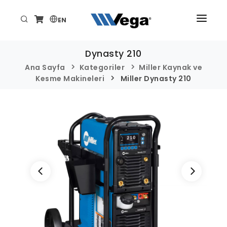
EN
ANA SAYFA
Dynasty 210
ÜRÜNLER
Ana Sayfa
Kategoriler
Miller Kaynak ve
Kesme Makineleri
Miller Dynasty 210
KURUMSAL
TEKNİK/DESTEK
HABER VE ETKİNLİKLER
İLETİŞİM