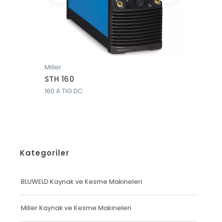
Miller
Miller
STH 160
TigMat
160 A TIG DC
300 A Pul
Kategoriler
BLUWELD Kaynak ve Kesme Makineleri
Miller Kaynak ve Kesme Makineleri