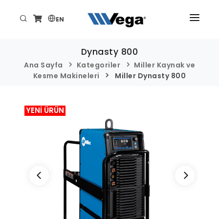
EN
ANA SAYFA
Dynasty 800
ÜRÜNLER
Ana Sayfa
Kategoriler
Miller Kaynak ve
Kesme Makineleri
Miller Dynasty 800
KURUMSAL
TEKNİK/DESTEK
YENİ ÜRÜN
HABER VE ETKİNLİKLER
İLETİŞİM