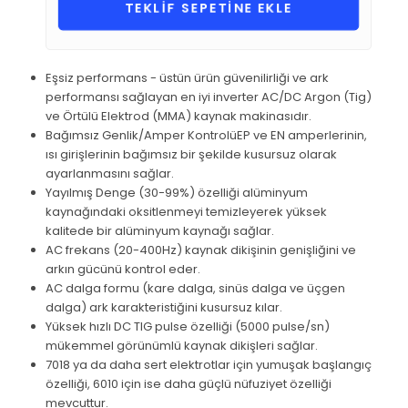
TEKLİF SEPETİNE EKLE
Eşsiz performans - üstün ürün güvenilirliği ve ark
performansı sağlayan en iyi inverter AC/DC Argon (Tig)
ve Örtülü Elektrod (MMA) kaynak makinasıdır.
Bağımsız Genlik/Amper KontrolüEP ve EN amperlerinin,
ısı girişlerinin bağımsız bir şekilde kusursuz olarak
ayarlanmasını sağlar.
Yayılmış Denge (30-99%) özelliği alüminyum
kaynağındaki oksitlenmeyi temizleyerek yüksek
kalitede bir alüminyum kaynağı sağlar.
AC frekans (20-400Hz) kaynak dikişinin genişliğini ve
arkın gücünü kontrol eder.
AC dalga formu (kare dalga, sinüs dalga ve üçgen
dalga) ark karakteristiğini kusursuz kılar.
Yüksek hızlı DC TIG pulse özelliği (5000 pulse/sn)
mükemmel görünümlü kaynak dikişleri sağlar.
7018 ya da daha sert elektrotlar için yumuşak başlangıç
özelliği, 6010 için ise daha güçlü nüfuziyet özelliği
mevcuttur.