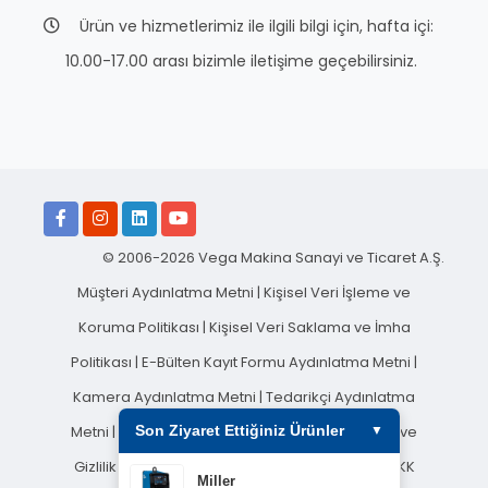
Ürün ve hizmetlerimiz ile ilgili bilgi için, hafta içi:
10.00-17.00 arası bizimle iletişime geçebilirsiniz.
© 2006-2026 Vega Makina Sanayi ve Ticaret A.Ş.
Müşteri Aydınlatma Metni
|
Kişisel Veri İşleme ve
Koruma Politikası
|
Kişisel Veri Saklama ve İmha
Politikası
|
E-Bülten Kayıt Formu Aydınlatma Metni
|
Kamera Aydınlatma Metni
|
Tedarikçi Aydınlatma
Son Ziyaret Ettiğiniz Ürünler
Metni
|
Sosyal Medya Aydınlatma Metni
|
Çerez ve
▼
Gizlilik Politikası
|
Çalışan Aydınlatma Metni
|
KVKK
Miller