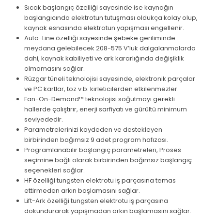
Sıcak başlangıç özelliği sayesinde ise kaynağın
başlangıcında elektrotun tutuşması oldukça kolay olup,
kaynak esnasında elektrotun yapışması engellenir.
Auto-Line özelliği sayesinde şebeke geriliminde
meydana gelebilecek 208-575 V’luk dalgalanmalarda
dahi, kaynak kabiliyeti ve ark kararlığında değişiklik
olmamasını sağlar.
Rüzgar tüneli teknolojisi sayesinde, elektronik parçalar
ve PC kartlar, toz v.b. kirleticilerden etkilenmezler.
Fan-On-Demand™ teknolojisi soğutmayı gerekli
hallerde çalıştırır, enerji sarfiyatı ve gürültü minimum
seviyededir.
Parametrelerinizi kaydeden ve destekleyen
birbirinden bağımsız 9 adet program hafızası.
Programlanabilir başlangıç parametreleri, Proses
seçimine bağlı olarak birbirinden bağımsız başlangıç
seçenekleri sağlar.
HF özelliği tungsten elektrotu iş parçasına temas
ettirmeden arkın başlamasını sağlar.
Lift-Ark özelliği tungsten elektrotu iş parçasına
dokundurarak yapışmadan arkın başlamasını sağlar.