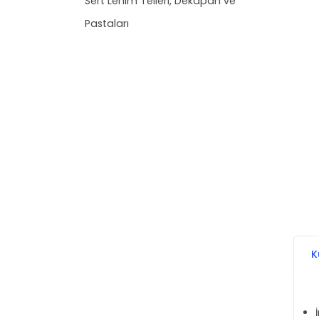
Sert Lehim Telleri, Dekapan ve
Pastaları
K