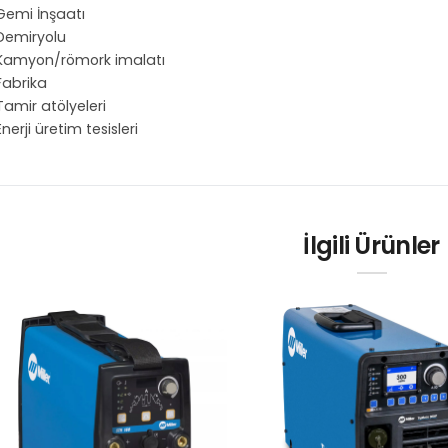
Gemi İnşaatı
Demiryolu
Kamyon/römork imalatı
Fabrika
Tamir atölyeleri
Enerji üretim tesisleri
İlgili Ürünler