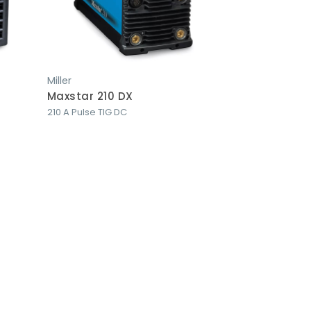
Miller
Miller
Maxstar 210 DX
Maxstar 280 
210 A Pulse TIG DC
280 A Pulse TIG 