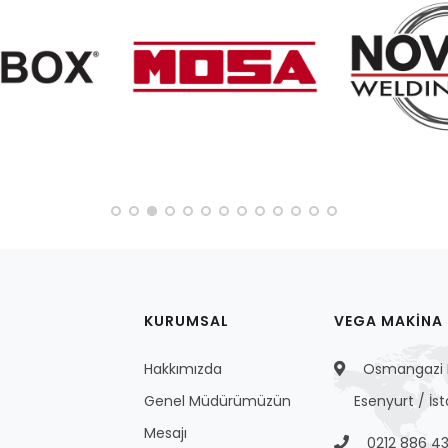
KURUMSAL
VEGA MAKİNA S
Hakkımızda
Osmangazi M
Genel Müdürümüzün
Esenyurt / İs
Mesajı
0212 886 43