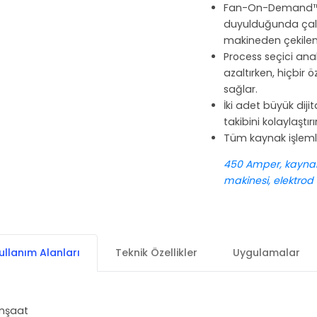
Fan-On-Demand™ s
duyulduğunda çalış
makineden çekilen k
Process seçici ana
azaltırken, hiçbir 
sağlar.
İki adet büyük dij
takibini kolaylaştırır
Tüm kaynak işlemle
450 Amper, kaynak
makinesi, elektrod
ullanım Alanları
Teknik Özellikler
Uygulamalar
İnşaat