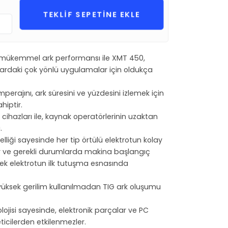
:
TEKLİF SEPETİNE EKLE
e mükemmel ark performansı ile XMT 450,
lardaki çok yönlü uygulamalar için oldukça
mperajını, ark süresini ve yüzdesini izlemek için
ahiptir.
hazları ile, kaynak operatörlerinin uzaktan
.
lliği sayesinde her tip örtülü elektrotun kolay
r ve gerekli durumlarda makina başlangıç
ek elektrotun ilk tutuşma esnasında
le yüksek gerilim kullanılmadan TIG ark oluşumu
lojisi sayesinde, elektronik parçalar ve PC
leticilerden etkilenmezler.