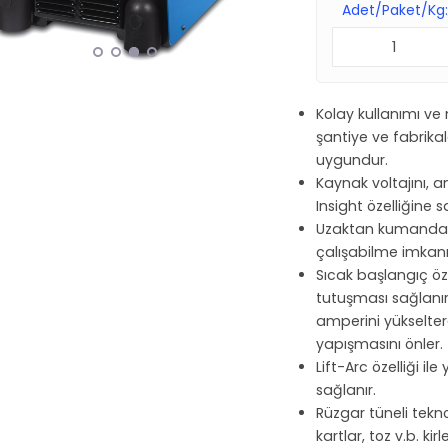
Adet/Paket/Kg
Kolay kullanımı v
şantiye ve fabrika
uygundur.
Kaynak voltajını, a
Insight özelliğine s
Uzaktan kumanda ci
çalışabilme imkanı
Sıcak başlangıç öze
tutuşması sağlanı
amperini yükselter
yapışmasını önler.
Lift-Arc özelliği i
sağlanır.
Rüzgar tüneli tekno
kartlar, toz v.b. kir