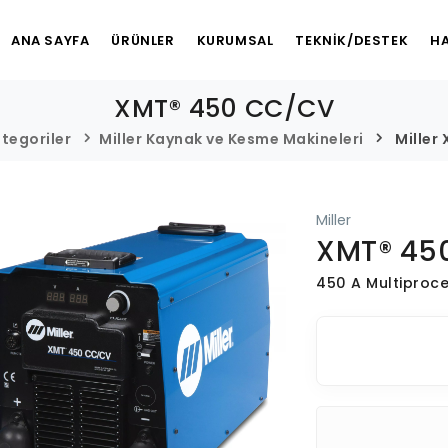
ANA SAYFA
ÜRÜNLER
KURUMSAL
TEKNİK/DESTEK
HA
XMT® 450 CC/CV
tegoriler
Miller Kaynak ve Kesme Makineleri
Miller
Miller
XMT® 45
450 A Multiproc