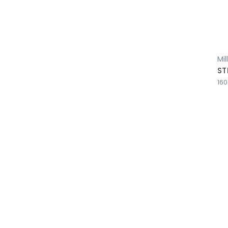
Miller
Mil
STi 160
ST
160 A Elektrod
160