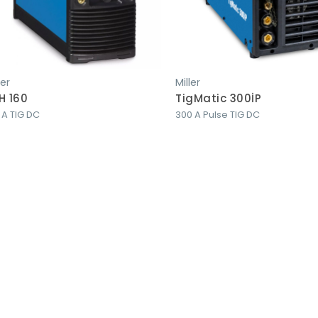
ler
Miller
H 160
TigMatic 300İP
 A TIG DC
300 A Pulse TIG DC