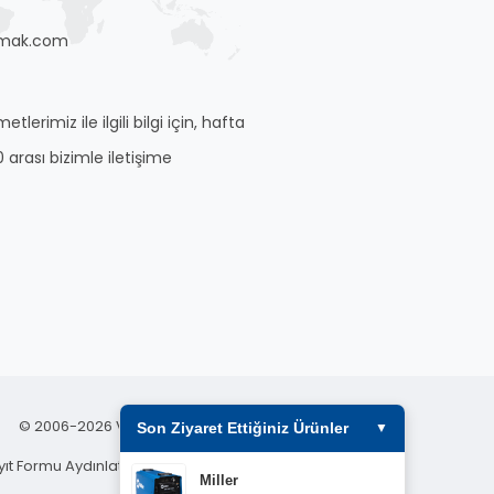
mak.com
tlerimiz ile ilgili bilgi için, hafta
0 arası bizimle iletişime
© 2006-2026 Vega Makina Sanayi ve Ticaret A.Ş.
Son Ziyaret Ettiğiniz Ürünler
▼
yıt Formu Aydınlatma Metni
|
Kamera Aydınlatma
Miller