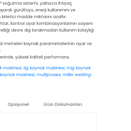
oğutma sistemi, yalnızca ihtiyaç
arak gürültüyü, enerji kullanımını ve
irletici madde miktarını azaltır.
htar, kontrol ayar kombinasyonlarının sayısını
özelliği devre dışı bırakmadan kullanım kolaylığı
ital metreleri kaynak parametrelerinin ayar ve
.
rinde, yüksek kaliteli performans.
 makinesi, tig kaynak makinesi, mig kaynak
 kaynak makinesi, multiproses, miller welding
Opsiyonel
Ürün Dökümanları