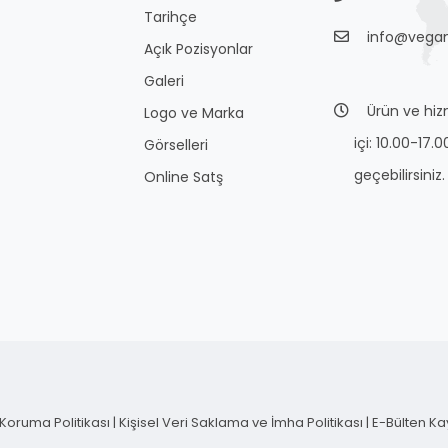
Tarihçe
info@vega
Açık Pozisyonlar
Galeri
Ürün ve hizme
Logo ve Marka
içi: 10.00-17.0
Görselleri
geçebilirsiniz.
Online Satş
 Koruma Politikası
|
Kişisel Veri Saklama ve İmha Politikası
|
E-Bülten Ka