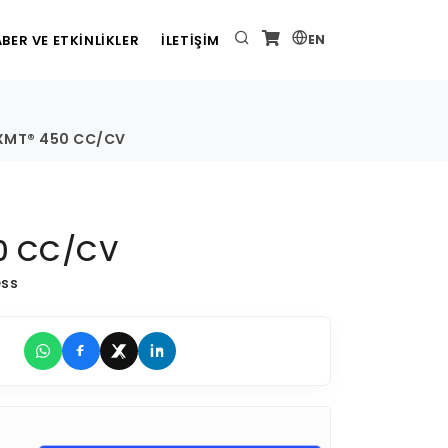
BER VE ETKİNLİKLER
İLETİŞİM
EN
 XMT® 450 CC/CV
0 CC/CV
ess